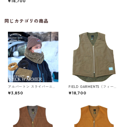
¥18,700
ト）/NAVY（ネイビー）
同じカテゴリの商品
アルバートン スライバーニッ
FIELD GARMENTS（フィール
トネックウォーマー
ド ガーメンツ）/ VEST（ベス
¥3,850
¥18,700
ト）/UMA KHAKI（UMAカー
キ）