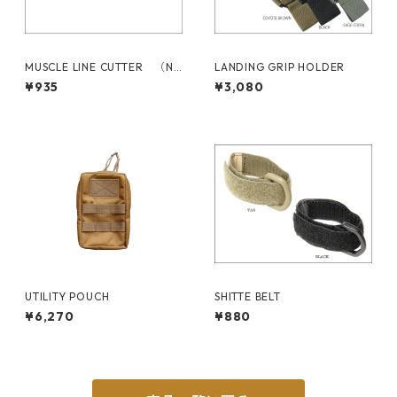
MUSCLE LINE CUTTER （N
LANDING GRIP HOLDER
o,2646）
¥935
¥3,080
UTILITY POUCH
SHITTE BELT
¥6,270
¥880