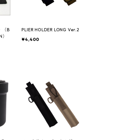
ト （B
PLIER HOLDER LONG Ver.2
WN）
¥4,400